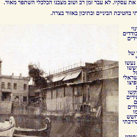
את עסקיו. לא עבר זמן רב ושוב מצבנו הכלכלי השתפר מאוד.
 בחטיבת הביניים ובתיכון באזור בצרה.
וי
ודדים
דים
 של
י
נעשו
חששו
ל
שראלי
יצו
קשו
ירים
ם
דים
ו
מחשש
סירבתי
יכון