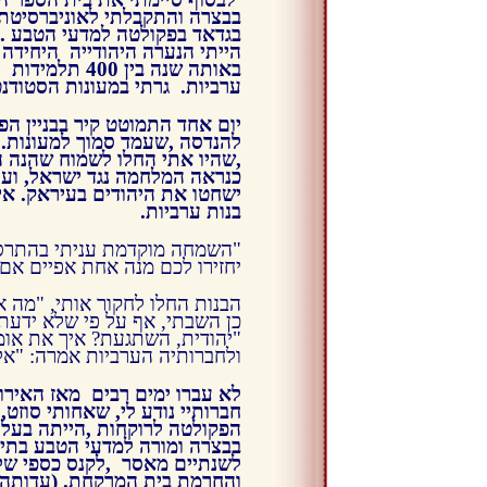
בבצרה והתקבלתי לאוניברסיטת
בגדאד בפקולטה למדעי הטבע .
הייתי הנערה היהודייה היחידה
באותה שנה בין 400 תלמידות
ערביות. גרתי במעונות הסטודנט
יום אחד התמוטט קיר בבניין הפ
להנדסה ,שעמד סמוך למעונות. 
,שהיו אתי החלו לשמוח שהנה 
כנראה המלחמה נגד ישראל, וע
ישחטו את היהודים בעיראק. אינ
בנות ערביות.
"השמחה מוקדמת עניתי בהתרסה
יחזירו לכם מנה אחת אפיים אם
הבנות החלו לחקור אותי, "מה 
כן השבתי, אף על פי שלא ידעת
"יהודית, השתגעת? איך את אומ
ולחברותיה הערביות אמרה: "אל
לא עברו ימים רבים מאז האירוע 
חברותיי נודע לי, שאחותי סוזט
הפקולטה לרוקחות ,הייתה בעל
בבצרה ומורה למדעי הטבע בתיכ
והחרמת בית המרקחת.
(עדותה