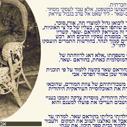
חברתית.
קצועו כמשפטן, אלא עבר לעסקי מסחר.
ם-שאר - ליד שאט אל ערב בגבול עיראק
ליבואן גדול למוצרי תה, אורז,סוכר,
ם שותפו הערבי, בעליו של כל צי האוניות,
 זה מעיראק לחוראם -שאר. קשריו
י. במסגרת עסקיו הרבים הוא רכש
ים סמוך לנהר. בחורשות התמרים הועסקו
לחו"ל.
י משפחתו ,אלא דאג לרווחתה של
המוסלמית כאחת, בחוראם -שאר.
חוראם שאר בקשה ללמוד על פי תוכנית
ור שכן באזור הפרסי. אבי
משכורותיהם של צוות המורים, שהובאו
ת את האוכלוסייה העיראקית היהודית
לה היהודית, מוסדות צדקה זתמכו בעניי
ושבים העריכו את פועלו למענם והוא
ילדותי ביליתי בחוראם שאר. למדתי עד
אבל אז נאלצנו לעזוב את המקום ולעבור
אבי
 ללמוד בבית ספר תיכון, את שנתי