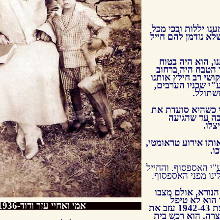
נו יללות ובכי מכל
לא נזדמן להם חייל
ו, הוא היה בטוח
ר הטבח היה ברחוב
קושי רב חילץ אותנו
ע"י שכניו הערבים,
שתולל.
 כשהיא סועדת את
בה עד שהגיעה
צלו.
אותו אירוע טראומטי,
ו.
ע"י האספסוף. והחייל
ינו מפני האספסוף.
נורא. אולם מצבו
הוא לא טיפל
אמי ואחיי עזר ודוד-1936-חוראם-שאר
בעסקיו והפסיד רכוש רב. במרוצת 1942-43 עזב את
רה. הוא רכש בית