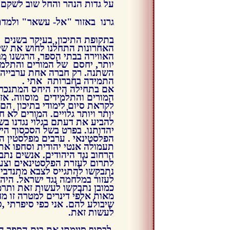
על גדות הנהר והחל שוב לשקם 
גרנו באזור "אל- עשאר" ולמדתי
בתקופת התיכון, בעיקר בשנים
האחרונות התחלנו לחוש את שינ
האווירה בבתי הספר, הרגשנו מב
יותר, יחסם של המורים והתלמי
השתנה. רק חברה אחת ערבייה
התמידה בחברותה אתי .
אם בתחילה היה היחס המתנכר
המורים והתלמידים מוסווה. אז
לקראת סיום לימודי בתיכון הם 
יותר ויותר גלויים. המורים לא 
להביע את דעתם בגלוי נגדנו בש
יהדותנו. בפרט בשל הסכסוך הי
הפלסטינאי . ערבים מפלסטין הפ
תעמולה אנטי יהודית וסחפו את
הרחוב נגד היהודים. אנשים נתב
לתרום לעזרת הפלסטינאים וצע
נתבקשו להתגייס לצבא מתנדבי
לעזור במלחמה נגד ישראל. היהו
כמובן נתבקשו לעשות זאת ותרמ
מאות אלפי דינרים למטרה זו 
שיבולע להם. אני כפי סיפרתי ,
לעשות זאת.
לבסוף סיימתי את בית הספר הת