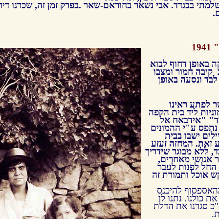
למתי בבגדד. אבי
נשאר בחוראם-שאר .בפרק זמן זה, שכרנו דיר
.
19
ה באופן דחוף לבוא
 קיבה חמור ומצבו
לבד ונסעה באופן
ר לפתע ראינו
ניות ליד בית הקפה
ד" "אידבאח אל
 נתפס ע"י ההמונים
ילים ישבו בבית
ע זאת.
המחזה זעזע
בד, ללא מבוגר שידריך
ר אנושי מאחרים,
 החל לפנות לעבר
ש אוכל ותמורת זה
מהאספסוף להיכנס
ת כולנו. נתנו לו
"כ סגרנו את הדלת
.