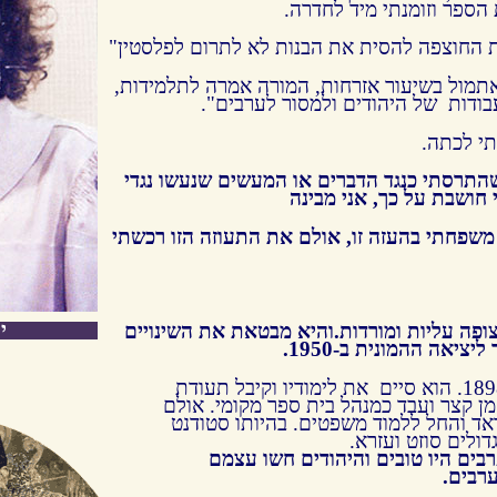
הספר וזומנתי מיד לחדרה.
ת החוצפה להסית את הבנות לא לתרום לפלסטין"
אתמול בשיעור אזרחות, המורה אמרה לתלמידות,
ודות של היהודים ולמסור לערבים".
תי לכתה.
התרסתי כנגד הדברים או המעשים שנעשו נגדי
 חושבת על כך, אני מבינה
שפחתי בהעזה זו, אולם את התעוזה הזו רכשתי
י
פה עליות ומורדות.והיא מבטאת את השינויים
ציאה ההמונית ב-1950.
אבי, מנשה גבאי נולד בבגדד ב-1898. הוא סיים את לימודיו וקיבל תעודת
ן קצר ועבד כמנהל בית ספר מקומי. אולם
אד והחל ללמוד משפטים. בהיותו סטודנט
גדולים סוזט ועזרא.
ערבים היו טובים והיהודים חשו עצמם
רבים.