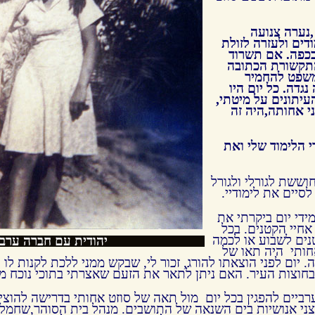
נערה צנועה
ים ולעזרה לזולת
בכפה. אם תשרוד
התקשורת הכתובה
משפט להחמיר
דה. כל יום היו
עיתונים על מיטתי,
ני אחותה,היה זה
 הלימוד שלי ואת
וששת לגורלי ולגורל
סיים את לימודיי.
ידי יום ביקרתי את
אחיי הקטנים. בכל
ים לשבוע או לכמה
יהודית עם חברה ערבי
חותי היה תאו של
 יום לפני הוצאתו להורג, זכור לי, שבקש ממני ללכת לקנות לו 
 בחוצות העיר. האם ניתן לתאר את הזעם שאצרתי בתוכי נוכח מ
רביים להפגין בכל יום מול תאה של סוזט אחותי בדרישה להוציאה
ניצני אנושיות בים השנאה של התושבים. מנהל בית הסוהר,שחמל ע