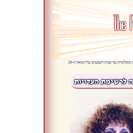
ת אלו רוקנו את ארצותיהן מאזרחיהם היהודים. היכן הם ומה עלה בגורלם