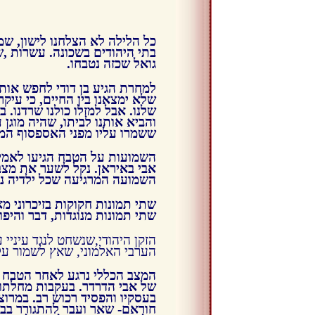
כל הלילה לא הצלחנו לישון, שמע
בתי היהודים בשכונה. עשרות ,ש
גואל שכזה נטבחו.
למחרת הגיע בן דודי לחפש אותנ
שלא ימצאנו בין החיים, כי עיק
שלנו. אבל למזלו כולנו שרדנו. ב
והביא אותנו לביתו, שהיה מוגן 
ששמרו עליו מפני האספסוף המ
השמועות על הטבח הגיעו לאמי
אבי באיראן. נקל לשער את מצ
השמועה המרגיעה שכל ילדיה ני
שתי תמונות חקוקות בזיכרוני מ
שתי תמונות מנוגדות, דבר והיפוכ
הזקן היהודי,שנשחט לנגד עיניי 
הערבי האלמוני, שאץ לשמור על
המצב הכללי נרגע לאחר הטבח ה
של אבי הדרדר. בעקבות מחלתו 
חוראם- שאר ועבר להתגורר בבצ