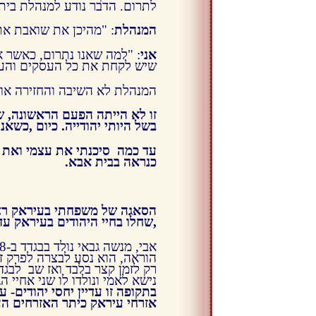
לתרום. הדבר נודע למנהלת בית 
המנהלת
: "מהיכן את שואבת א
אני
: "למה שאנו נתרום, כאשר 
שיש לקחת את כל העסקים והעב
המנהלת לא השיבה והחזירה או
זו לא הייתה הפעם הראשונה, ש
בשל היותי יהודייה. כיום
,כשאני
עד כמה סיכנתי את עצמי ואת מ
כנראה בבית אבא.
הסאגה של משפחתי בעיראק רצו
,שחלו בחיי היהודים בעיראק עד לי
הוראה, הוא נסע לבצרה לפרק זמ
רק לזמן קצר בלבד ואז שב לבגד
נישא לאמי ונולדו לו שני אחיי ה
בתקופה זו עדיין יחסי יהודים- 
אזרחי עיראק כיתר האזרחים הע