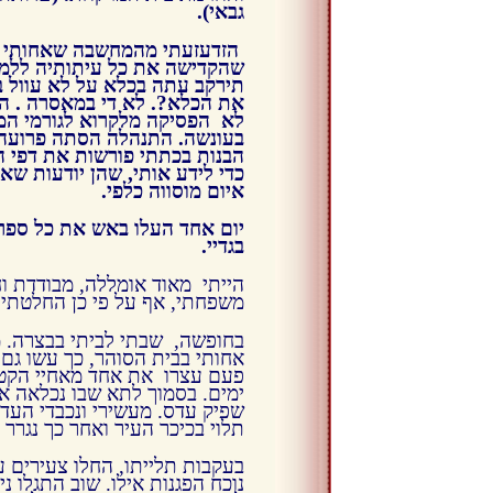
גבאי).
הזדעזעתי מהמחשבה שאחותי ,
שהקדישה את כל עיתותיה ללמוד
תירקב עתה בכלא על לא עוול 
את הכלא?. לא די במאסרה . 
לא הפסיקה מלקרוא לגורמי ה
בעונשה. התנהלה הסתה פרועה נג
הבנות בכתתי פורשות את דפי ה
כדי לידע אותי, שהן יודעות שא
איום מוסווה כלפי.
יום אחד העלו באש את כל ספרי
בגדיי.
הייתי מאוד אומללה, מבודדת וח
משפחתי, אף על פי כן החלטתי ל
בחופשה, שבתי לביתי בבצרה. מ
אחותי בבית הסוהר, כך עשו גם 
פעם עצרו את אחד מאחיי הקטנ
ימים. בסמוך לתא שבו נכלאה א
שפיק עדס. מעשירי ונכבדי העדה.
תלוי בכיכר העיר ואחר כך נגרר
בעקבות תלייתו, החלו צעירים ע
נוכח הפגנות אילו. שוב התגלו 