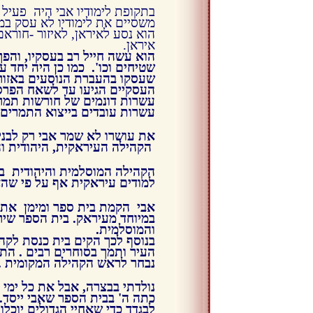
בתקופת לימודיו אבי היה פעיל 
משסיים את לימודיו לא עסק במ
הוא נסע לאיראן, לאיזור -חורא
איראן.
הוא עשה חייל רב בעסקיו, והפך 
שטיחים וכו'. כמו כן היה יחד ע
שעסקו בהעברת הנוסעים באזור
העסקיים הגיעו עד לשאח הפרס
עשרות דונמים של חורשות תמר
עשרות עובדים בייצוא התמרים 
את עושרו לא שמר אבי רק לבנ
הקהילה העיראקית, היהודית ו
הקהילה המוסלמית והיהודית ב
למודים עיראקית אף על פי שהאז
אבי הקמת בית ספר ומימן את 
במיוחד מעיראק. בית הספר שיר
והמוסלמית.
בנוסף לכך הקים בית כנסת לקהי
העיר ותמך בסוחרים רבים . הת
נבחר לראש הקהילה המקומית .
נולדתי בבצרה, אבל את כל ימי 
כתה ה' בבית הספר שאבי ייסד.
לבגדד כדי שאחיי הגדולים יוכלו