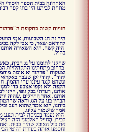
האחרונה בבית הספר היסודי הש
מתחת לביתנו היו בתי קפה רבים
חוויות קשות בתקופת ה"פרהוד" 41
היה זה חג השבועות, אמי הוזעק
לחוראם-שאר, כי אבי לקה בכיב
היה קשה.
היא השאירה אותנו 
בהול.
שחקנו לתומנו על גג הבית, כאש
ברחוב מתחתינו התקהלויות המו
וצעקות "פרהוד יא אומת מוחמ
יהוד".
יהודי זקן שעבר באקראי
ונשחט לנגד עיננו ע"י ההמון. חי
הקפה ולא נקפו אצבע כדי למנו
אותנו, רעדתי בכל גופי, היינו ל
אותנו. אחד החיילים ,שהיה יות
הבחין בנו על הגג וראה שההמון
ביתנו, הוא אמר שהוא רעב וביק
אמר שישמור עלינו.
הוא נעמד בכניסה לבית ומנע 
לבית. החייל האלמוני הזה הציל א
את כול האוכל שהיה בבית. ואח
וחסמנו אותה בעזרת רהיטי הבית