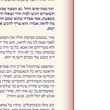
תוך כמה ימים החל גם המצוד סביב 
השוטרים הגיעו לבית הורי ושאלו היכ
בשפעת, אמי אמרה שהוא שוכב חולה.
מה לדאוג אמרו: הוא צריך להגיע אלי
ישוב.
אחי ,ששמע ממיטת חוליו את השוטרי
לאמי שאין לה מה לדאוג, הוא מיד יש
ולא מטריחים את אבא. כל כך היה ב
בביטחון גמור, כי לא היה לו כלל מה
דינו נקבע עוד בטרם ידעו מי הוא.
המשפט שהתנהל אח"כ היה פארסה 
הראשון נראו כל הנאשמים, הם נשא
הכחישו את החשדות נגדם. לאחר, ש
מתכונת השידורים, והדברים שודרו 
היו עוברים סדרת עינויים כך שלקרא
באשמתם.כך גם אחי דוד, אחרי שעבר
אנוש לא יכול להם, נכנע והודה.
הם נתלו כשהחבלים נותרו על צווארם
לי ,שאחד מכל משפחה יבוא, אבל אנ