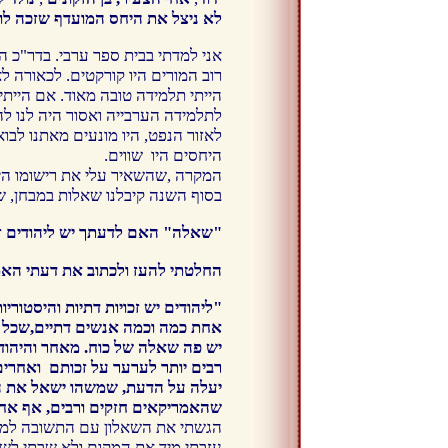
לא ניצל את היחס המועדף שזכה לו.
אני למדתי בבית ספר ערבי. בדר"כ ה
רוב המורים היו קורקטים. לכאורה לא
לתלמידה הערבייה ואסור היה לנו לה
לאזור הנפט, היו מונעים מאתנו לבו
היחסים היו שווים.
המקרה ,שהשאיר עלי את רישומו הי
בסוף השנה קיבלנו שאלות במבחן, 
"שאלה" האם לדעתך יש ליהודים זכ
החלטתי להעז ולכתוב את דעתי האמ
"ליהודים יש זכויות דתיות והיסטורי
אחת כמה וכמה אנשים דתיים,שכל ה
יש פה שאלה של כוח. מאחר והיהודי
רבים יותר לערער על זכותם ואחרים
יעלה על הדעת, שמשהו ישאל את האמ
שהאמריקאים חזקים ורבים, אף אחד
הגשתי את השאלון עם התשובה למור
עזבתי מיד את המקום ולא שבתי לש