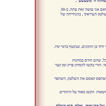
ות במחזה ה"משעשע".
הדמעות חונקות אותי, כשאני משחזרת את הסיפור הכואב הזה, אשר שנים לא יכולתי להעלות על דל שפתיי ואם אני עושה זאת עתה, כ-30
לטון העיראקי , בהנחייתה של
דוד בן הזקונים, שנקטף בדמי ימיו,
ים והסבל, שהם חווים במחנות
 הורי בקשו להמתין פרק זמן קצר
, משתפס קאסם את השלטון, השתפר
רסיטאות הקשו מאוד על היהודים
של אבי ואמי . אולם ,הוא מעולם