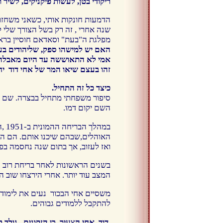
ריקודי בטן, לעשות פיקניקים, לשיר
שנה אחרי , זה רק בשל הצורך שלי 
מפלגת ה"בעת" וסאדאם חוסיין בר
האם יש למישהו ספק, שליהודים בע
אמי לא התאוששה עד היום מאבלה 
זהו בעצם שיאו המר של אחי דוד י
כיצד כל זה התחיל.
סיפור משפחתי מתחיל בבצרה. שם נולדו
השם יקום דמו.
במה
האוהלים,שבהם שיכנו אותם. הם הצי
ואז לעזוב, אך בתום שנה נחסמה בפני 
בשנים הראשונות לאחר בריחת רוב ה
המצב עוד יותר. אחרי הירצחו שוב
משסיים אחי הבכור נעים את לימודי 
להתקבל ללמודים גבוהים.
דוד
,
אחי הצעיר, בן הזקונים
,
נולד 