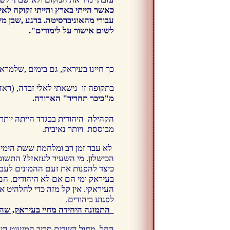
כאשר הייתי בארץ והייתי זקוקה לאי
עבורי מהאוניברסיטה. ברגע ,שבן מש
לשום אישור על לימודים".
כך חיינו בעיראק, גם בימים ,שלמראי
בתקופה זו נישאתי לאלי זבדה, (ראזי ח
מ"כיכר תחריר" הארורה.
הקהילה היהודית בבגדד הייתה יותר
מבוססת ויותר נאיבית.
לא עבר זמן רב ומלחמת ששת הימים 
הכישלון. מי השעיר לעזאזל? התשוב
כיצד להפנות את זעם ההמונים לעב
בעיראק ומי הם אם לא היהודים.
הם 
העיראקי. אין קל מזה כדי להלהיט 
לפגוע ביהודים.
התמונה היחידה מחיי בעיראק, שה
החל מחול השדים סביב המיעוט היה