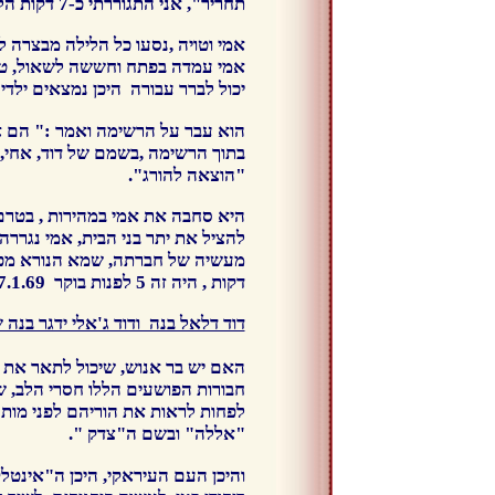
תחריר", אני התגוררתי כ-7 דקות הליכה מהכיכר ה"מקוללת" הזו.
אמי וטויה ,נסעו כל הלילה מבצרה 
אמי עמדה בפתח וחששה לשאול, טוי
יכול לברר עבורה היכן נמצאים ילדי
הוא עבר על הרשימה ואמר :" הם א
בתוך הרשימה ,בשמם של דוד, אחי, 
"הוצאה להורג".
היא סחבה את אמי במהירות , בטרם 
להציל את יתר בני הבית, אמי נגרר
מעשיה של חברתה, שמא הנורא מכ
דקות , היה זה 5 לפנות בוקר 27.1.69, כאשר לפתע נגלה לעיניהם המחזה הנורא מכול.
דוד דלאל בנה ודוד ג'אלי ידגר בנה ש
האם יש בר אנוש, שיכול לתאר את 
חבורות הפושעים הללו חסרי הלב, שת
לפחות לראות את הוריהם לפני מות
"אללה" ובשם ה"צדק ".
והיכן העם העיראקי, היכן ה"אינטל