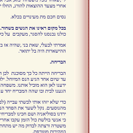
אחרי מצעד ההוצאות להורג, החלו י
נסים חכם מת מעינויים בכלא.
בכל מקום ראינו את הנשים בשחור.
כולנו נכנסנו להסגר, מעקבים על כל
ההישארות היה בל יתואר.
הבריחה.
הבריחה הייתה כל כך מסוכנת לכן ה
עד שיום אחד הגיע הנס המיוחל. ילד
ידענו לאן הוא מוביל אותנו. משפחה
הגענו לבית ובו שהה המבריח יחד עם
כדי שלא יזהו אותי לבשתי עבייה (ל
מהנוסעים. נקל לשער את הפחד הנו
ירדנו בסוליאניה ושם חכינו למבריח
כי אנשי בולשת כול הזמן עקבו אחרי
משטרה ורצתה לבדוק מה יש מתחת ל
במהירות מטורפת.