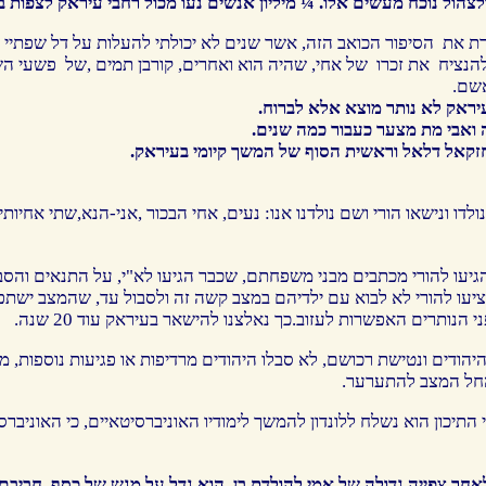
 ולצהול נוכח מעשים אלו. ¼ מיליון אנשים נעו מכול רחבי עיראק לצפ
להנציח את זכרו של אחי, שהיה הוא ואחרים, קורבן תמים ,של פשעי הש
אשם.
יראק לא נותר מוצא אלא לברוח.
ואבי מת מצער כעבור כמה שנים.
חזקאל דלאל וראשית הסוף של המשך קיומי בעיראק.
 ונישאו הורי ושם נולדנו אנו: נעים, אחי הבכור ,אני-הנא,שתי אחיותיי ו
לך הבריחה ההמונית ב-1951 ,הגיעו להורי מכתבים מבני משפחתם, שכבר הגיעו לא"י, על התנא
עו להורי לא לבוא עם ילדיהם במצב קשה זה ולסבול עד, שהמצב ישתפר.
הנותרים האפשרות לעזוב.כך נאלצנו להישאר בעיראק עוד 20 שנה.
יהודים ונטישת רכושם, לא סבלו היהודים מרדיפות או פגיעות נוספות
 החל המצב להתערער.
התיכון הוא נשלח ללונדון להמשך לימודיו האוניברסיטאיים, כי האוניב
לאחר צפייה גדולה של אמי להולדת בן. הוא גדל על מגש של כסף, חביבם 