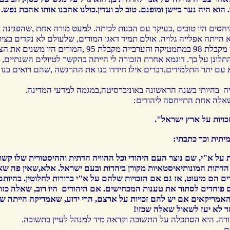
 הוא
היה נער ביישן ומופנם. טוב לב ועדין.כולנו אהבנו אותו אהבת נפש
.
יחסים היו טובים ,בעיקר עם הבנות לכיתה. למעט מורה אחת ,שהפגינה 
 הייתה אפלייה גלויה. אולם תמיד דאגו המורים, שלעולם לא נקדים בציונ
הייתי תלמידה טובה מאוד. אם הייתי מקבלת 98 במתמטיקה והערבייה 
תלונן על כך. דוגמא אחרת הזכורה לי הייתה בהקשר לטיולים השנתיים, 
א עם יתר התלמידים,דברים אילו חידדו בנו את ההרגשה ,שהם רואים בנו 
ה בהיותי בשנה הראשונה באוניברסיטה,במגמה למדעי המדינה.
שאלה אחת התייחסה ליהודים:
ויות על ארץ ישראל".
יתית וכך כתבתי:
ות על א"י, שם נוצר העם היהודי וכל ההוויה הדתית וההיסטורית שלו קשו
דתות המונותיאיסטאיות מקורן ביהדות ובעם ישראל. אלא,שאין פה שא
ם הם מיעוט, אז גם אם הזכויות שלהם על א"י ברורות לחלוטין. בהיותם
 פוחדים לסתור את טענות המכחישים. אם היהודים היו רוב, שאלה כזו
ריקאים אם יש להם זכויות על ארצם, הרי ידוע, שאמריקה הייתה שיי
 לא יעז לשאול שאלה שכזו!
ה. היא הסתכלה על התשובה וקראה מיד למנהל לעיין בתשובה.
ם.