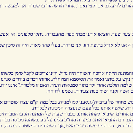
הודים להיעלם, אטרקצי נאסר, אחרי חודש הודיעו שברח, אך למעשה רצח
 צעד וצעד, הוציאו אותנו מבתי ספר, מהעבודה, ניתקו טלפונים. אי אפש
אמרתי לבעלי, שאת בני ,שהיה אז בן 4 אני לא אגדל בתופת הזו. אני בורחת. בעלי פחד מאוד, היה 
המתנה הייתה ארוכה והשוחד היה גדול. היינו צריכים לקבל סימן כלשה
 נקש על ביתנו ואמר את הסיסמא המיוחלת. ארזתי דברים בודדים סגרנו 
 שלמה הולכת אחרי ילד בתוך סמטאות העיר. האם זו מלכודת? איננו יודע
 אשה זקנה ושתי בנות צעירות. נשמנו לרווחה.
בוש מיוחד של ערבייה),ונסענו לסולמנייה, בכל כמה ק"מ עצרו שוטרים את
רא, שאפף אותנו בכל פעם שנעצרה המכונית לבקורת.
ים אחרים שיבואו לקחת אותנו, כעבור שעות של המתנה הגיעו המבריחים,
הם. הם החביאו אותנו במערה ואח"כ עלינו על גיפ ,כשהוא מכוסה בברזנט
ברזנט, נהג הגיפ עשה עצמו מאט ,אך כשמכונית המשטרה נעצרה, הוא