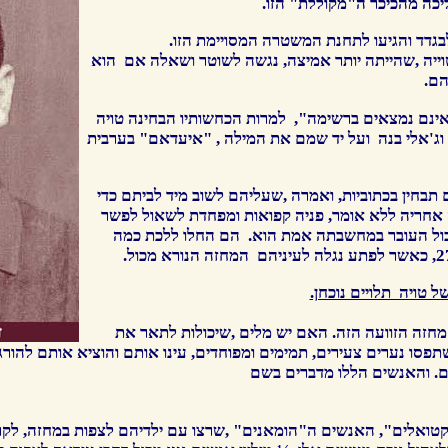
לבגדד והגיעו לתחנת המשטרה המסויימת הזו.
יה ,שהייתה יותר אמיצה, נגשה לשוטר ושאלה אם הוא
הם.
ינם נמצאים ברשימה", למרות הכחשותיו הבחינה טויה
וג'אלי בנה ועל יד שמם את המילה , "איעדאם" בערבית
תבחין בכתוביות, ואמרה ,שעליהם לשוב מיד לביתם כדי
ה אחריה ללא אומר, פניה קפואות ומפחדת לשאול לפשר
ול העובר במחשבתה אמת הוא. הם החלו ללכת כמה
ל טויה תלויים נוכחן.
מחזה הזוועה הזה. האם יש מלים ,שיכולות לתאר את
פסו נערים צעירים, תמימים ומפוחדים, עינו אותם והוציא אותם להורג 
ם. והאנשים הללו מדברים בשם
קטואלים", האנשים ה"הומאנים" ,שרצו עם ילדיהם לצפות במחזה, לקרו