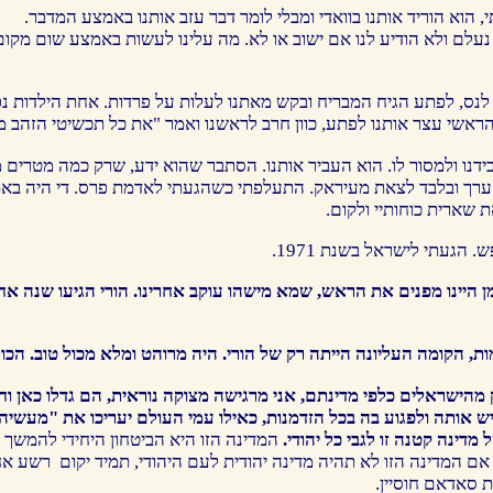
וא הוריד אותנו בוואדי ומבלי לומר דבר עזב אותנו באמצע המדבר.
 נעלם ולא הודיע לנו אם ישוב או לא. מה עלינו לעשות באמצע שום מקו
 לנס, לפתע הגיח המבריח ובקש מאתנו לעלות על פרדות. אחת הילדות 
ראשי עצר אותנו לפתע, כוון חרב לראשנו ואמר "את כל תכשיטי הזהב מי
נו ולמסור לו. הוא העביר אותנו. הסתבר שהוא ידע, שרק כמה מטרים מפ
 ערך ובלבד לצאת מעיראק. התעלפתי כשהגעתי לאדמת פרס. די היה באמ
 שארית כוחותיי ולקום.
הגעתי לישראל בשנת 1971.
זמן היינו מפנים את הראש, שמא מישהו עוקב אחרינו. הורי הגיעו שנה א
הישראלים כלפי מדינתם, אני מרגישה מצוקה נוראית, הם גדלו כאן ו
ש אותה ולפגוע בה בכל הזדמנות, כאילו עמי העולם יעריכו את "מעשי
מדינה קטנה זו לגבי כל יהודי.
המדינה הזו היא הביטחון היחידי להמשך קי
 אם המדינה הזו לא תהיה מדינה יהודית לעם היהודי, תמיד יקום רשע א
ות סאדאם חוסיין.