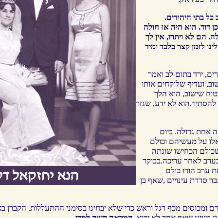
כל בתי היהודים.
ן דוד. הוא היה אז חולה
 הם לא ויתרו, אין לך
נו לזמן קצר בלבד ומיד
ם, ירד בתום לב ואמר
וב, ועדיף שלוקחים אותו
טוח שישוב, הוא הלך
 להסתיר.הוא לא ידע, שגזר
אחת גדולה. ביום
לו על מעשיהם וכולם
כולם הכחישו שונתה
בערב לאחר עריכה.בבוקר
ת ערב הודו כולם
 סדרת עינויים ,שאף בן
 ומכוסים מכף רגל וראש כדי שלא יבחינו בסימני ההתעללות. הקברן בא 
י מציע שאף אחד לא יבוא.
המראה קשה למדי.