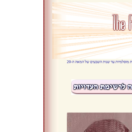
 מדינות אלו רוקנו את ארצותיהן מאזרחיהם היהודים. היכן הם ומה עלה בגורלם