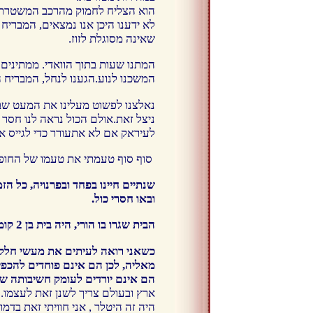
הוא הצליח לחמוק מהרכב המשטרתי, ה
לא ידענו היכן אנו נמצאים, המבריח
שאינה מסוגלת לזוז.
המתנו שעות בתוך הוואדי. ממתינים
המשכנו לנוע.הגענו לנחל, המבריח ה
נאלצנו לפשוט מעלינו את המעט שביד
ניצל זאת.אולם הכול נראה לנו חסר
לעיראק אם לא אתעורר כדי לגייס את
סוף סוף טעמתי את טעמו של החופש. 
שנתיים חיינו בפחד ובפרנויה, כל ה
ובאו חסרי כול.
הבית שגרו בו הורי, היה בית בן 2 קומות, הקומה העליונה הייתה רק של הורי. היה מרוהט ומלא מכול טוב. הכול ננטש ונלקח ע"י ממשלת עיראק.
כשאני רואה לעיתים את מעשי חלק מ
מאליה, לכן הם אינם פוחדים להכפי
הם אינם יורדים לעומק חשיבותה של 
ארץ ובעולם צריך לשנן זאת לעצמו.
היה זה היטלר , אני חוויתי זאת בדמ