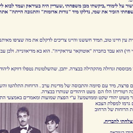
שור על לימודי ,ביקשתי מבן משפחתי ,שעדיין היה בעיראק ועמד לבוא ל
פחתי הזכיר את שמי, נדלקו מיד "
נורות אדומות
" והתגובה הייתה" אתה מ
ת עין חיינו טוב, תמיד חששנו והיינו צריכים לדקלם את מה שציפו מאיתנ
י) הוא עבד בחברה "אוטוקאר עיראקייה". הוא בא מדיאוונייה. ולכן עברתי ל
 מבוססת וגדולה מהקהילה בבצרה. יתכן, שהשלטונות נטפלו דווקא ליהוד
פרצה, מיד עם סיומה והתבוסה של מדינות ערב . הרוחות התלהטו והשל
ה רטורית! הלו הם מעט היהודים שנותרו בבצרה.
ר מעוט יהודי שקט וממושמע? ע"י הפצת שמועות ומאמרים באמצעי התק
גרמו למפלת הצבא
את הרוחות של הרחוב
צלחתי להבריח.
ודי בעיראק.